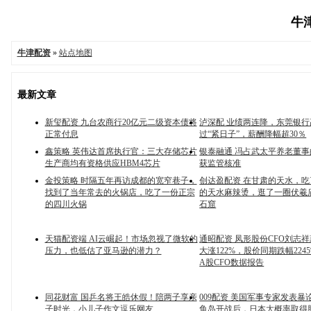
牛津
牛津配资
»
站点地图
最新文章
新玺配资 九台农商行20亿元二级资本债将
泸深配 业绩两连降，东莞银
正常付息
过“紧日子”，薪酬降幅超30％
鑫策略 英伟达首席执行官：三大存储芯片
银泰融通 冯占武太平养老董
生产商均有资格供应HBM4芯片
获监管核准
金投策略 时隔五年再访成都的宽窄巷子，
创达盈配资 在甘肃的天水，
找到了当年常去的火锅店，吃了一份正宗
的天水麻辣烫，逛了一圈伏羲
的四川火锅
石窟
天猫配资端 AI云崛起！市场忽视了微软的
通昭配资 凤形股份CFO刘志祥薪
压力，也低估了亚马逊的潜力？
大涨122%，股价同期跌幅2245%
A股CFO数据报告
同花财富 国乒名将王皓休假！陪两子享亲
009配资 美国军事专家发表暴
子时光，小儿子作文逗乐网友
鱼岛开战后，日本大概率取得