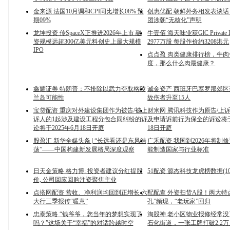
金来源 法国10月调和CPI同比增长08% 预
创惠优配 朝鲜外务相发表谈话
期09%
团涉朝“无核化”声明
龙坤投资 传SpaceX正推进2026年上市 融
牛壹佰 海天味业获GlC Private L
资规模远超300亿美元料创史上最大规模
2977万股 每股作价约3208港元
IPO
点点盈 肉类健康排行榜，牛肉
度，那么什么肉最健康？
鑫耀证券 特朗普：不排除以武力夺取格陵
诚金资产 西班牙巴塞罗那郊
兰岛可能性
故伤者升至15人
宝贷配资 重庆对外建设集团作为被告/被上
财米网 腾讯科技作为原告/上
诉人的1起涉及建设工程分包合同纠纷的诉
及申请诉前行为保全的诉讼将于2
讼将于2025年6月18日开庭
18日开庭
股盈汇 新华全媒头条 | “长远看还是东风浩
广禾配资 我国到2026年将制
荡”——中国构建新发展格局深度观察
能制造国家与行业标准
日天金策略 格力博: 投资者建议分红提股
51配资 源杰科技龙虎榜数据(10
价, 公司回应回购注资聚焦主业
点搭网配资 营收、净利润均回到正增长 六
配配查 外资扫货A股！两大特
大行三季报传“暖意”
孔”频现，“老玩家”回归
忠泰策略 “钱爷爷，您当年的梦想实现了
淘股神 老小区物业报修经常
吗？”这场关于“幸福”的对话跨越时空
石化街道，一张工牌打破2.2