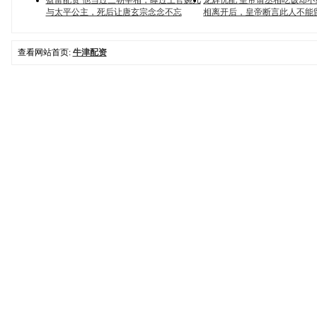
盈富配资 他当过三朝宰相，睡过上官婉儿
龙辉优配 皇帝请丞相吃饭却
与太平公主，死后让唐玄宗念念不忘
相离开后，皇帝断言此人不能
查看网站首页:
牛津配资