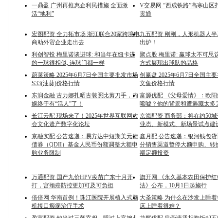
一鼎盈 广州再推惠企利民措施 全面激
V交易网 “西成铁路”高寒山区
活“地利”
贯通
宏图配资 全力拓市场 浙江联合20家跨境电
九五配资 刚刚，人形机器人
商助外贸企业走出去
出炉！
利创智投 梅里诺谈进球: 和当年在纽卡进
聚点股 梅里诺: 赢球太不可思议
的一球很相似, 连球门都一样
方式展现出球队的品格
蔚莱策略 2025年6月7日全国主要批发市场
创赢盘 2025年6月7日全国主
S33(油葵)价格行情
文鱼价格行情
东润金融 古力娜扎晒古装照比剪刀手，内
富源优配 《父母爱情》：欧
娱终于有“活人”了！
唏嘘？他的背景和遭遇藏太多
长江云配 现场来了！2025年世界互联网大
京海配资 商务部：将在约50
会文化遗产数字化论坛
业态、新模式、新场景试点建
京融实配 公告速递：易方达中短期美元债
鑫月配 公告速递：银河钱包
债券（QDII）基金人民币份额调整大额申
分销售渠道暂停大额申购、转
购业务限制
期定额投资
万通配资 国产九价HPV疫苗广东十月开
旗开网 《永久基本农田保护
打，宫颈癌防控更加可及可负担
法》公布，10月1日起施行
倍倍网 华南首例！珠江医院开展植入式脑
大圣策略 为什么在沙发上睡
机接口癫痫治疗手术
床上睡着很难？